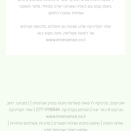
באופן קבוע וגם כאלה שאנחנו ייצרנו במיוחד, מתוך תשוקה
אמיתית ואהבה לתחום.
אתר הקליניקה שלנו מציעה גם טיפולים, סדנאות וקורסים
של רפואה משלימה, והוא נמצא כאן:
www.innersense.co.il
אינרסנס, קליניקה לרפואה משלימה וחנות בוטיק אנרגטית | כתובתנו: רחוב
הנרקיס 4 כפר יונה | הטלפון בקליניקה:
077-9118844
| אתר הקליניקה:
www.innersense.co.il
אודות החנות
|
שימוש בחנות ושילוח המוצרים
|
מדיניות משלוחים והחזרות
|
שימוש באתר ואבטחת מידע