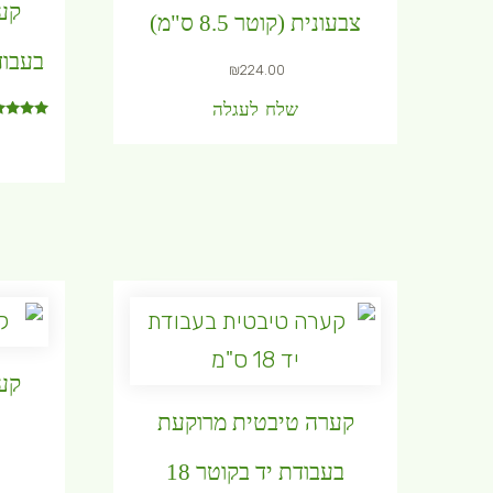
קע
צבעונית (קוטר 8.5 ס"מ)
בעבודת יד 
₪
224.00
שלח לעגלה
דורג
5.00
מתוך 5
קע
קערה טיבטית מרוקעת
בעבודת יד בקוטר 18