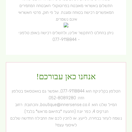
התשלום באשראי מאובטח בפרוטוקולי האבטחה המחמירים
המאפשרים רכישה בטוחה ומוגנת. על פי חוק, פרטי האשראי
אינם נשמרים.
ניתן בהחלט להתקשר אלינו, ולהשלים רכישה באופן טלפוני
077-9118844
-
אנחנו כאן עבורכם!
הטלפון בקליניקה הוא
077-9118844
, ואפשר גם בוואטסאפ בטלפון
הזה:
052-8089280
.
המייל שלנו הוא:
boutique@innersense.co.il
, והכתובת: רחוב
הנרקיס 4, כפר יונה (ההגעה *בתיאום מראש* בלבד).
נשמח לעזור בבחירה, לייעץ, או להכין לכם את החבילה החדשה שלכם
לאיסוף עצמי!