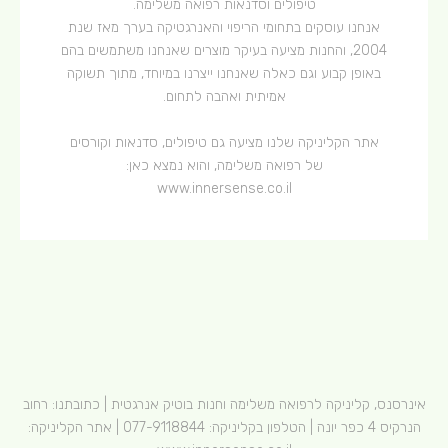
טיפולים וסדנאות רפואה משלימה.
אנחנו עוסקים בתחומי הריפוי והאנרגטיקה בערך מאז שנת
2004, והחנות מציעה בעיקר מוצרים שאנחנו משתמשים בהם
באופן קבוע וגם כאלה שאנחנו ייצרנו במיוחד, מתוך תשוקה
אמיתית ואהבה לתחום.
אתר הקליניקה שלנו מציעה גם טיפולים, סדנאות וקורסים
של רפואה משלימה, והוא נמצא כאן:
www.innersense.co.il
אינרסנס, קליניקה לרפואה משלימה וחנות בוטיק אנרגטית | כתובתנו: רחוב
הנרקיס 4 כפר יונה | הטלפון בקליניקה:
077-9118844
| אתר הקליניקה: