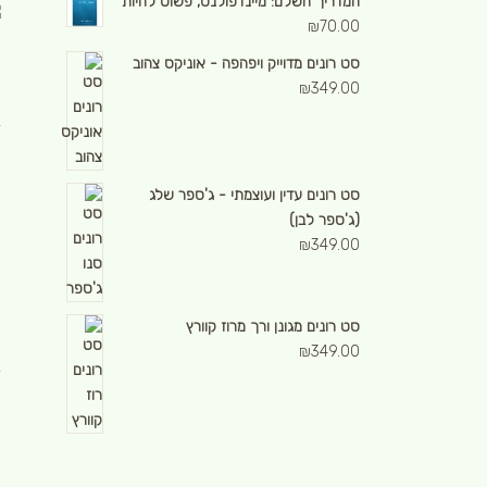
המדריך השלם: מיינדפולנס, פשוט להיות
₪
70.00
סט רונים מדוייק ויפהפה - אוניקס צהוב
₪
349.00
סט רונים עדין ועוצמתי - ג'ספר שלג
ת
(ג'ספר לבן)
₪
349.00
מ
ה
סט רונים מגונן ורך מרוז קוורץ
₪
349.00
ב
ל
ו