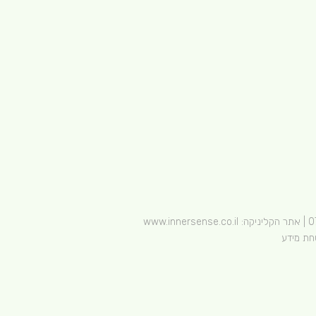
0
| אתר הקליניקה:
www.innersense.co.il
חת מידע