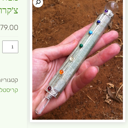
צ'קרו
79.00
כמות
קטגוריו
קריסטלי