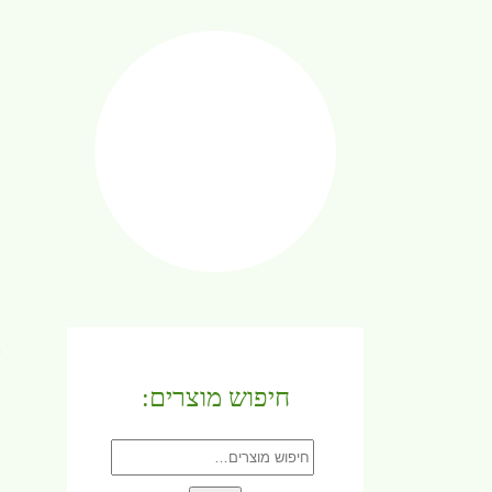
ה
ה
ה
"
ע
י
מ
(
חיפוש מוצרים:
מ
חיפוש
עבור: