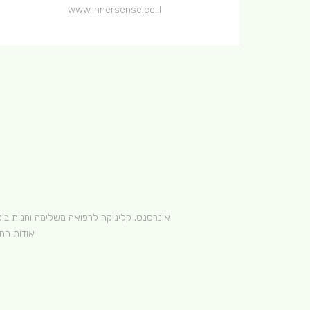
www.innersense.co.il
אינרסנס, קליניקה לרפואה משלימה וחנות בוטיק אנרגטית | כתו
אודות הח